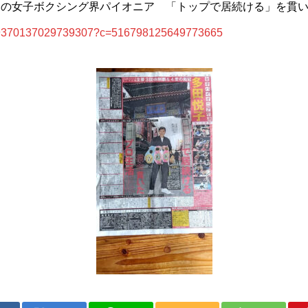
退の女子ボクシング界パイオニア 「トップで居続ける」を貫
1049370137029739307?c=516798125649773665