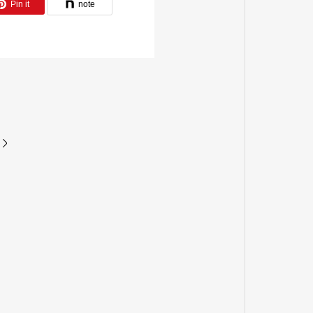
Pin it
note